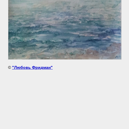
©
"Любовь Фридман"